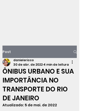
Viajando na
história do Rio de
Janeiro
Post
danielericco
30 de abr. de 2022
4 min de leitura
ÔNIBUS URBANO E SUA
IMPORTÂNCIA NO
TRANSPORTE DO RIO
DE JANEIRO
Atualizado:
5 de mai. de 2022