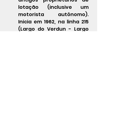
lotação (inclusive um 
motorista autônomo). 
Inicia em 1962, na linha 215 
(
Largo do Verdun
 - 
Largo 
da Carioca
)
Viação Nossa Senhora de 
Lourdes
, em 1962.
            Na sequência, em 31 de 
agosto de 1962, a Comissão 
Organizadora da Companhia 
de Transporte Coletivos - CTC 
foi criada para planejar e 
controlar o sistema de 
transporte público do Rio de 
Janeiro. Exercia controle físico, 
econômico e financeiro dos 
serviços contratados, 
coordenava os sistemas de 