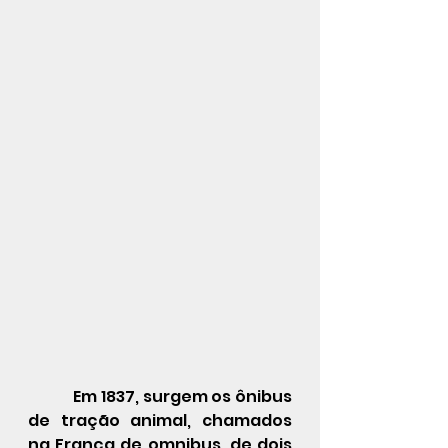
            Em 1837, surgem os ônibus 
de tração animal, chamados 
na 
França
 de omnibus, de dois 