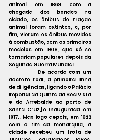
animal. em 
1868
, com a 
chegada dos bondes na 
cidade, os ônibus de tração 
animal foram extintos, e, por 
fim, vieram os 
ônibus
 movidos 
à 
combustão
, com os primeiros 
modelos em 
1908
, que só se 
tornariam populares depois da 
Segunda Guerra Mundial
.
            De acordo com um 
decreto real, a primeira linha 
de 
diligências
, ligando o Palácio 
Imperial da Quinta da Boa Vista 
e do Arrebalde ao porto de 
Santa Cruz,
[
é inaugurada em 
1817.. Mas logo depois, em 
1822
com o fim da monarquia, a 
cidade recebeu um frota de 
Tilburies
, carruagens leves, 