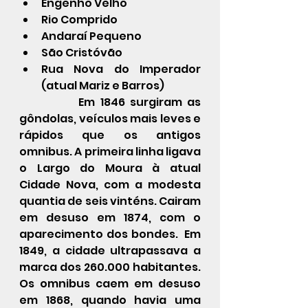
Engenho Velho
Rio Comprido
Andaraí Pequeno
São Cristóvão
Rua Nova do Imperador 
(atual Mariz e Barros)
            Em 
1846
 surgiram as 
gôndolas, veículos mais leves e 
rápidos que os antigos 
omnibus. A primeira linha ligava 
o Largo do Moura à atual 
Cidade Nova
, com a modesta 
quantia de seis vinténs. Cairam 
em desuso em 1874, com o 
aparecimento dos 
bondes
.  Em 
1849
, a cidade ultrapassava a 
marca dos 260.000 habitantes.  
Os omnibus caem em desuso 
em 
1868
, quando havia uma 