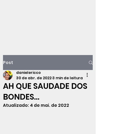
Viajando na
história do Rio de
Janeiro
Post
danielericco
30 de abr. de 2022
3 min de leitura
AH QUE SAUDADE DOS
BONDES...
Atualizado:
4 de mai. de 2022