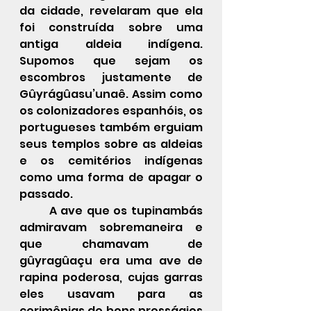
da cidade, revelaram que ela 
foi construída sobre uma 
antiga aldeia indígena. 
Supomos que sejam os 
escombros justamente de 
Gûyrágûasu’unaê. Assim como 
os colonizadores espanhóis, os 
portugueses também erguiam 
seus templos sobre as aldeias 
e os cemitérios indígenas 
como uma forma de apagar o 
passado. 
	A ave que os tupinambás 
admiravam sobremaneira e 
que chamavam de 
gûyragûaçu era uma ave de 
rapina poderosa, cujas garras 
eles usavam para as 
cerimônias de bons presságios 