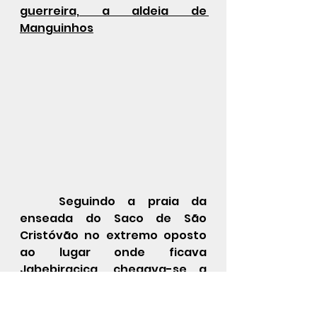
guerreira, a aldeia de 
Manguinhos
	Seguindo a praia da 
enseada do Saco de São 
Cristóvão no extremo oposto 
ao lugar onde ficava 
Jabebiracica, chegava-se a 
uma ponta de terra onde se 
situava a foz de outro rio, e a 