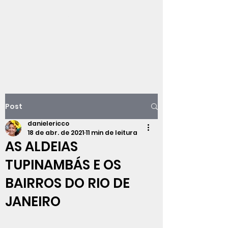
Viajando na
história do Rio de
Janeiro
Post
danielericco
18 de abr. de 2021
11 min de leitura
AS ALDEIAS
TUPINAMBÁS E OS
BAIRROS DO RIO DE
JANEIRO