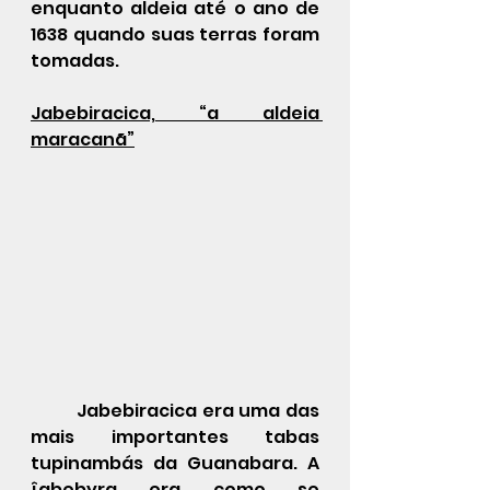
enquanto aldeia até o ano de 
1638 quando suas terras foram 
tomadas.
Jabebiracica, “a aldeia 
maracanã”
	Jabebiracica era uma das 
mais importantes tabas 
tupinambás da Guanabara. A 
îabebyra era como se 