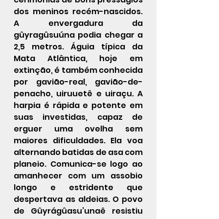
dos meninos recém-nascidos. 
A envergadura da 
gûyragûsuúna podia chegar a 
2,5 metros. Águia típica da 
Mata Atlântica, hoje em 
extinção, é também conhecida 
por gavião-real, gavião-de-
penacho, uiruuetê e uiraçu. A 
harpia é rápida e potente em 
suas investidas, capaz de 
erguer uma ovelha sem 
maiores dificuldades. Ela voa 
alternando batidas de asa com 
planeio. Comunica-se logo ao 
amanhecer com um assobio 
longo e estridente que 
despertava as aldeias. O povo 
de Gûyrágûasu’unaê resistiu 