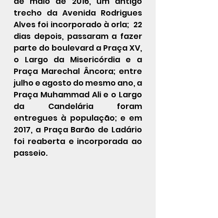
de maio de 2016, um antigo 
trecho da 
Avenida Rodrigues 
Alves
 foi incorporado à orla;  22 
dias depois, passaram a fazer 
parte do boulevard a 
Praça XV
, 
o 
Largo da Misericórdia
 e a 
Praça Marechal Âncora
; entre 
julho e agosto do mesmo ano, a 
Praça Muhammad Ali
 e o 
Largo 
da Candelária
 foram 
entregues à população; e em 
2017, a 
Praça Barão de Ladário
foi reaberta e incorporada ao 
passeio.