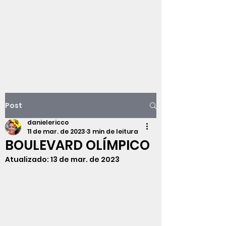
Viajando na
história do Rio de
Janeiro
Post
danielericco
11 de mar. de 2023
3 min de leitura
BOULEVARD OLÍMPICO
Atualizado:
13 de mar. de 2023