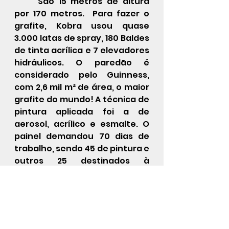
São 15 metros de altura 
por 170 metros.  Para fazer o 
grafite, Kobra usou quase 
3.000 latas de spray, 180 Baldes 
de tinta acrílica e 7 elevadores 
hidráulicos. O paredão é 
considerado pelo Guinness, 
com 2,6 mil m² de área, o maior 
grafite do mundo! A técnica de 
pintura aplicada foi a de 
aerosol, acrílico e esmalte. O 
painel demandou 70 dias de 
trabalho, sendo 45 de pintura e 
outros 25 destinados à 
produção. Foram utilizadas 
2.800 latas de tinta spray, além 
de mais de 1.800 litros de tinta 
branca para a base. A obra, que 
se destaca na revitalizada 