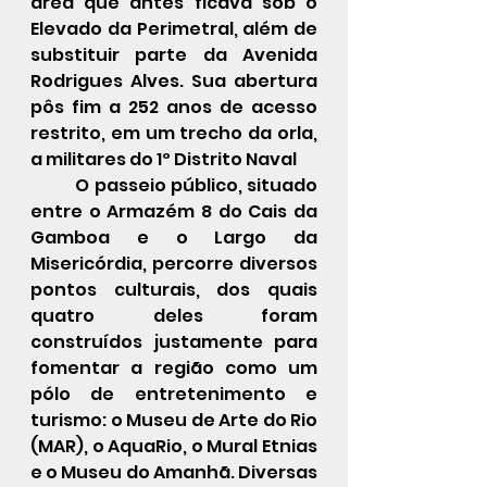
área que antes ficava sob o 
Elevado da Perimetral
, além de 
substituir parte da 
Avenida 
Rodrigues Alves
. Sua abertura 
pôs fim a 252 anos de acesso 
restrito, em um trecho da orla, 
a militares do 1º Distrito Naval
O passeio público, situado 
entre o Armazém 8 do 
Cais da 
Gamboa
 e o 
Largo da 
Misericórdia
, percorre diversos 
pontos culturais, dos quais 
quatro deles foram 
construídos justamente para 
fomentar a região como um 
pólo de entretenimento e 
turismo: o 
Museu de Arte do Rio
(MAR), o 
AquaRio
, o 
Mural Etnias
e o 
Museu do Amanhã
. Diversas 