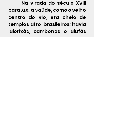
Na virada do século XVIII 
para XIX, a 
Saúde
, como o velho 
centro do Rio, era cheio de 
templos
afro-brasileiros
; havia  
ialorixás
, 
cambonos
 e 
alufás
em cada quarteirão. Na Pedra 
do Sal, se faziam 
despachos
 e 
oferendas
 e era considerado 
um local sagrado.  Os templos 
católicos
 foram tombados e 
preservados. Nenhum afro-
brasileiro o foi.  Remanescendo 
como espaço ritual, a Pedra do 
Sal é um dos poucos 
testemunhos físicos daquele 
passado de densa 
religiosidade carioca.
A Pedra do Sal é um dos 
maiores redutos de samba e 