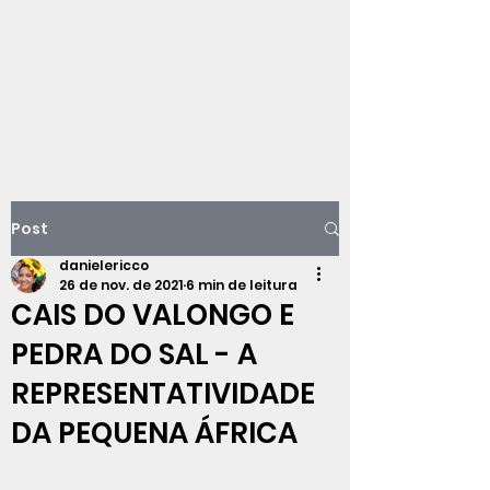
Viajando na
história do Rio de
Janeiro
Post
danielericco
26 de nov. de 2021
6 min de leitura
CAIS DO VALONGO E
PEDRA DO SAL - A
REPRESENTATIVIDADE
DA PEQUENA ÁFRICA