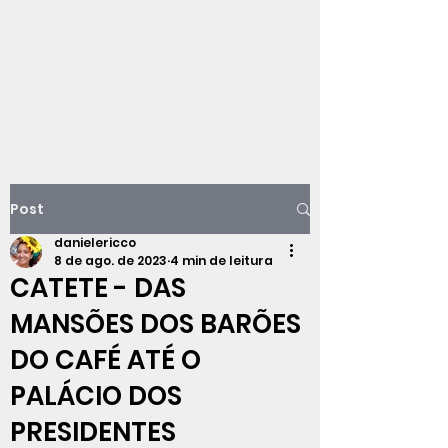
Viajando na
história do Rio de
Janeiro
Post
danielericco
8 de ago. de 2023
4 min de leitura
CATETE - DAS
MANSÕES DOS BARÕES
DO CAFÉ ATÉ O
PALÁCIO DOS
PRESIDENTES