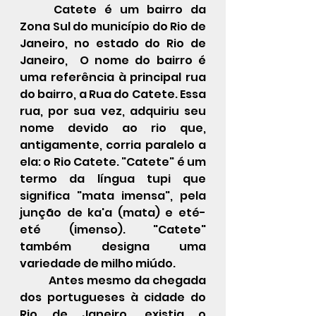
Catete é um 
bairro
 da 
Zona Sul
 do 
município
 do 
Rio de 
Janeiro
, no 
estado
 do 
Rio de 
Janeiro
,  O nome do bairro é 
uma referência à principal rua 
do bairro, a Rua do Catete. Essa 
rua, por sua vez, adquiriu seu 
nome devido ao rio que, 
antigamente, corria paralelo a 
ela: o Rio Catete. "Catete" é um 
termo da 
língua tupi
 que 
significa "mata imensa", pela 
junção de ka'a (mata) e eté-
eté (imenso). "Catete" 
também designa uma 
variedade de 
milho
 miúdo.
Antes mesmo da chegada 
dos portugueses à cidade do 
Rio de Janeiro, existia o 