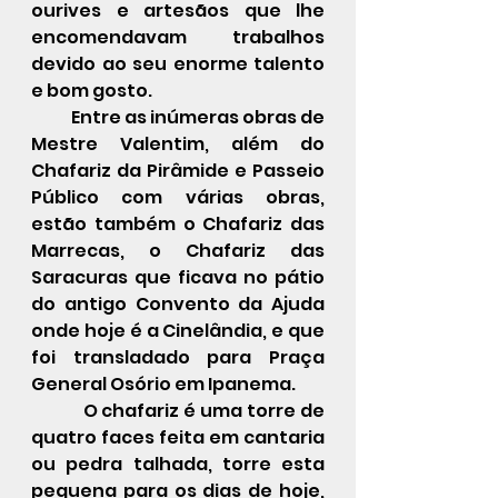
ourives e artesãos que lhe 
encomendavam trabalhos 
devido ao seu enorme talento 
e bom gosto.
            Entre as inúmeras obras de 
Mestre Valentim, além do 
Chafariz da Pirâmide e 
Passeio 
Público
 com várias obras, 
estão também o Chafariz das 
Marrecas, o 
Chafariz das 
Saracuras
 que ficava no pátio 
do antigo Convento da Ajuda 
onde hoje é a Cinelândia, e que 
foi transladado para Praça 
General Osório em Ipanema.
            O chafariz é uma torre de 
quatro faces feita em cantaria 
ou pedra talhada, torre esta 
pequena para os dias de hoje, 