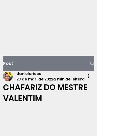
Viajando na
história do Rio de
Janeiro
Post
danielericco
23 de mar. de 2022
2 min de leitura
CHAFARIZ DO MESTRE
VALENTIM