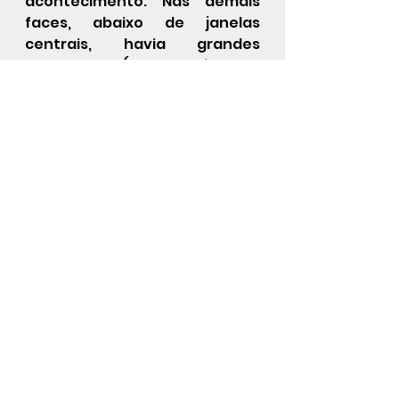
acontecimento. Nas demais 
faces, abaixo de janelas 
centrais, havia grandes 
conchoides (uma espécie de 
pia ou tanque feito em 
cantaria), que recebiam a 
água de repuxos. Esta água era 
coletada de tanques que 
ficavam mais abaixo. A face 
posterior se difere das laterais 
por ter um medalhão ovalado 
em mámore, com alguns 
inscritos.
REFERÊNCIAS
https://www.riodejaneiroaqui.c
om/pt/chafariz-da-
piramide.html
http://www.ipatrimonio.org/rio