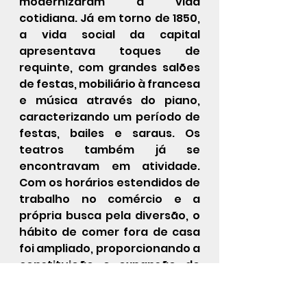
modernizaram a vida 
cotidiana. Já em torno de 1850, 
a vida social da capital 
apresentava toques de 
requinte, com grandes salões 
de festas, mobiliário à francesa 
e música através do piano, 
caracterizando um período de 
festas, bailes e saraus. Os 
teatros também já se 
encontravam em atividade. 
Com os horários estendidos de 
trabalho no comércio e a 
própria busca pela diversão, o 
hábito de comer fora de casa 
foi ampliado, proporcionando a 
constituição e expansão de 
espaços voltados para esses 
fins, como as confeitarias. Mais 