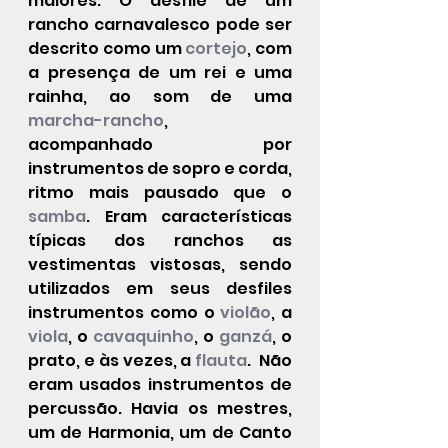
maiores. O desfile de um 
rancho carnavalesco pode ser 
descrito como um 
cortejo
, com 
a presença de um rei e uma 
rainha, ao som de uma 
marcha-rancho
, 
acompanhado por 
instrumentos de sopro e corda, 
ritmo mais pausado que o 
samba
. Eram características 
típicas dos ranchos as 
vestimentas vistosas, sendo 
utilizados em seus desfiles 
instrumentos como o 
violão
, a 
viola
, o 
cavaquinho
, o 
ganzá
, o 
prato, e às vezes, a 
flauta
.  Não 
eram usados instrumentos de 
percussão. Havia os mestres, 
um de Harmonia, um de Canto 