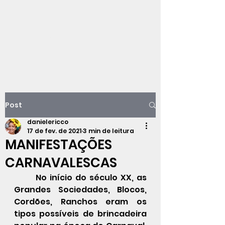
Viajando na
história do Rio de
Janeiro
Post
danielericco
17 de fev. de 2021
3 min de leitura
MANIFESTAÇÕES
CARNAVALESCAS
	No início do século XX, as 
Grandes Sociedades, Blocos, 
Cordões, Ranchos eram os 
tipos possíveis de brincadeira 