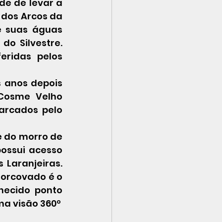
de de levar a 
 dos 
Arcos da 
e suas águas 
o Silvestre. 
ridas pelos 
 anos depois 
Cosme Velho 
rcados pelo 
 do morro de 
ossui acesso 
Laranjeiras. 
Corcovado é o 
ecido ponto 
turístico do Rio de Janeiro, Cristo Redentor, onde é possível ter uma visão 360º 