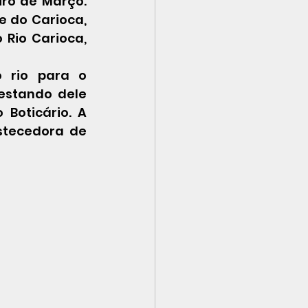
ro de Março. 
 do Carioca, 
Rio Carioca, 
o 
rio
 para o 
restando dele 
 Boticário
. A 
stecedora de 