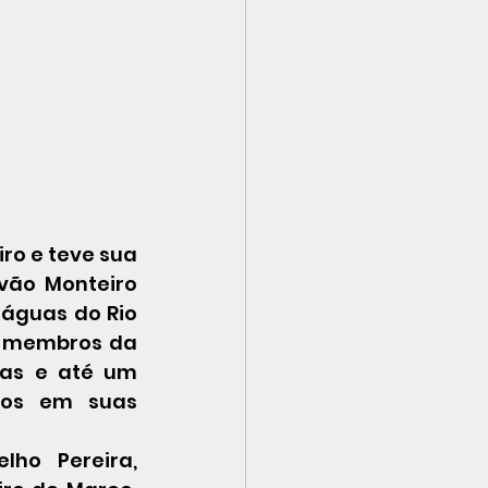
ro e teve sua 
vão Monteiro 
águas do Rio 
s membros da 
sas e até um 
dos em suas 