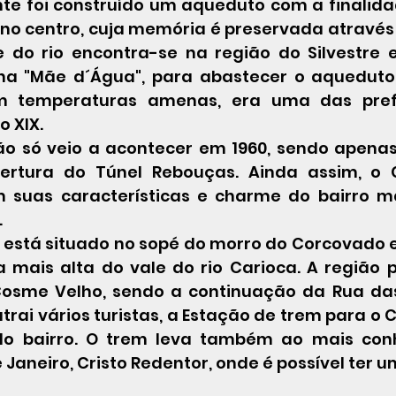
te foi construído um 
aqueduto
 com a finalida
 no centro, cuja memória é preservada através
e do rio encontra-se na região do 
Silvestre
 
a "Mãe d´Água", para abastecer o aqueduto d
m 
temperaturas
 amenas, era uma das prefe
o XIX
.
o só veio a acontecer em 1960, sendo apenas
rtura do Túnel Rebouças. Ainda assim, o 
suas características e charme do bairro ma
.
está situado no sopé do morro do Corcovado e
 mais alta do vale do rio Carioca. A região p
Cosme Velho, sendo a continuação da Rua das 
rai vários turistas, a Estação de trem para o 
 do bairro. O trem leva também ao mais conh