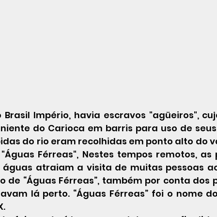
 
Brasil Império
, havia escravos "agüeiros", cu
niente do Carioca em barris para uso de seus 
das do rio eram recolhidas em ponto alto do va
"Águas Férreas", Nestes tempos remotos, as 
águas atraiam a visita de muitas pessoas ao lo
 de “Águas Férreas”, também por conta dos p
vam lá perto. “Águas Férreas” foi o nome do 
X.