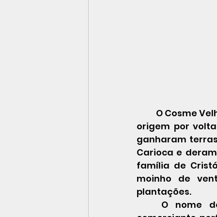
O Cosme Velho
origem por volta
ganharam terras 
Carioca e deram 
família de Cris
moinho de vent
plantações. 
	O nome do bairro é uma homenagem a Cosme Velho Pereira, 