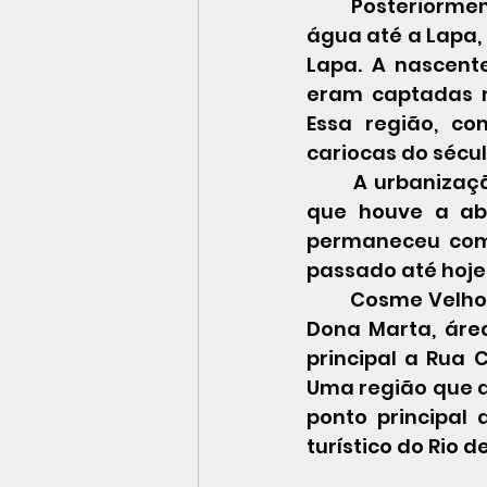
Posteriormen
água até a Lapa,
Lapa
. A nascent
eram captadas n
Essa região, co
cariocas do 
sécul
A urbanizaçã
que houve a abe
permaneceu com 
passado até hoje
Cosme Velho 
Dona Marta, área
principal a Rua 
Uma região que at
ponto principal