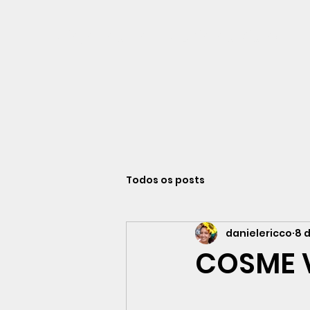
Viajando na história do Rio de Ja
Todos os posts
danielericco
8 
COSME 