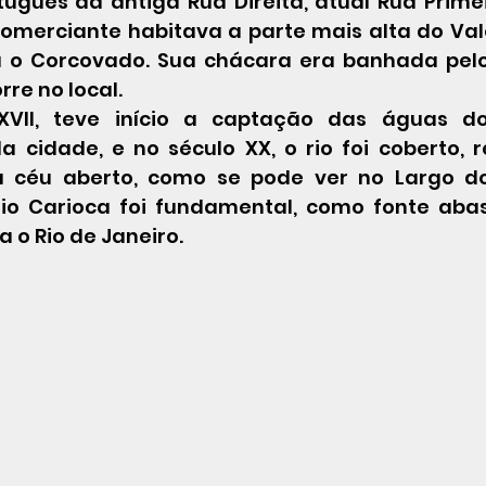
uguês da antiga Rua Direita, atual Rua Primei
comerciante habitava a parte mais alta do Vale
 o Corcovado. Sua chácara era banhada pelo 
rre no local.
XVII
, teve início a captação das águas d
a cidade, e no 
século XX
, o rio foi coberto, 
a céu aberto, como se pode ver no 
Largo do
rio Carioca foi fundamental, como fonte aba
 o Rio de Janeiro. 