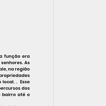
ja função era 
senhores. As 
le, na região 
propriedades 
cal. .  Esse 
ercursos dos 
bairro até o 