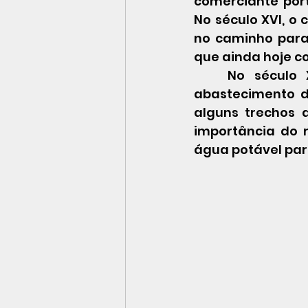
comerciante port
No século XVI, o 
no caminho para
que ainda hoje co
No 
século 
abastecimento d
alguns trechos 
importância do 
água potável para