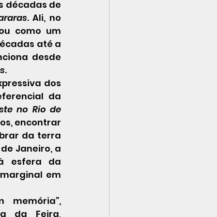
araras
. Ali, no 
nou como um 
écadas até a 
nciona desde 
as
.
erencial da 
te no Rio de 
s, encontrar 
brar da terra 
e Janeiro, a 
à esfera da 
marginal em 
 da Feira, 