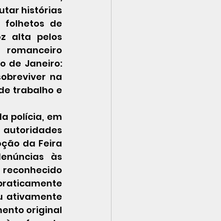
ar histórias 
folhetos de 
 alta pelos 
 romanceiro 
 de Janeiro: 
obreviver na 
e trabalho e 
 autoridades 
ção da Feira 
enúncias às 
 reconhecido 
praticamente 
u ativamente 
ento original 