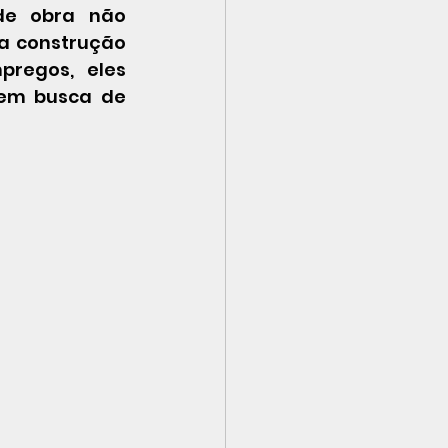
e obra não 
a construção 
regos, eles 
em busca de 