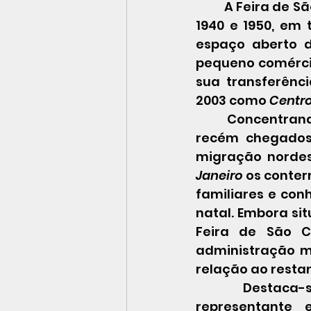
 	A Feira de São Cristóvão começou a se desenvolver, entre as décadas de 
1940 e 1950, em
espaço aberto d
pequeno comércio
sua transferênc
2003 como 
Centro
 	Concentrando, nos seus primeiros tempos, uma parcela expressiva dos 
recém chegados,
migração nordes
Janeiro 
os conter
familiares e conh
natal. Embora sit
Feira de São C
administração m
relação ao restan
 	Destaca-se a figura do cordelista, como “Homem memória”, 
representante 