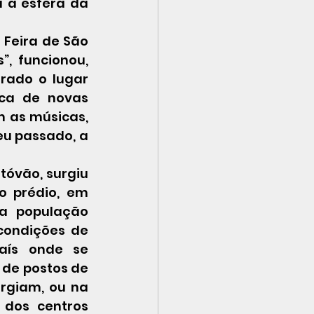
 à esfera da 
, funcionou, 
ado o lugar 
ca de novas 
 as músicas, 
u passado, a 
o prédio, em 
a população 
ondições de 
ís onde se 
 de postos de 
rgiam, ou na 
dos centros 