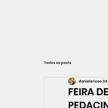
Viajando na história do Rio de Ja
Todos os posts
danielericco
24 
FEIRA D
PEDACIN