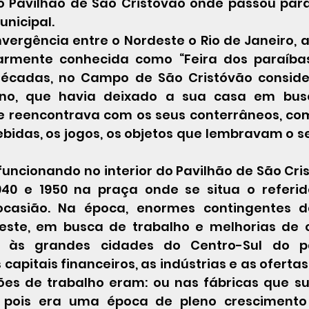
do Pavilhão de São Cristóvão onde passou para
nicipal.
armente conhecida como “Feira dos paraíbas”
décadas, no Campo de São Cristóvão consider
ino, que havia deixado a sua casa em bus
e reencontrava com os seus conterrâneos, com
bidas, os jogos, os objetos que lembravam o se
940 e 1950 na praça onde se situa o referid
casião. Na época, enormes contingentes d
este, em busca de trabalho e melhorias de c
 às grandes cidades do Centro-Sul do pa
apitais financeiros, as indústrias e as ofertas
ões de trabalho eram: ou nas fábricas que su
l, pois era uma época de pleno crescimento 