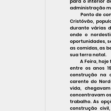
para o interior 
administração mu
 	Ponto de convergência entre o Nordeste o Rio de Janeiro, a Feira de São 
Cristóvão, popul
durante várias 
onde o nordest
oportunidades, s
as comidas, as be
sua terra natal.
 	A Feira, hoje funcionando no interior do Pavilhão de São Cristóvão, surgiu 
entre os anos 1
construção na o
carente do Nord
vida, chegavam
concentravam os c
trabalho. As opç
construção civi