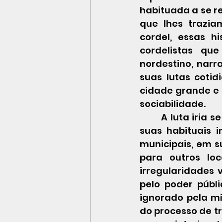
habituada a se re
que lhes trazia
cordel, essas h
cordelistas que
nordestino, narra
suas lutas cotid
cidade grande e p
sociabilidade.
 	A luta iria se manifestar contra os poderes hegemônicos, da polícia, em 
suas habituais 
municipais, em 
para outros loc
irregularidades 
pelo poder públi
ignorado pela mí
do processo de tr