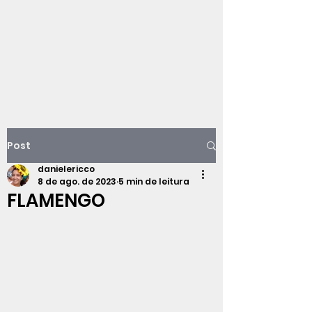
Viajando na
história do Rio de
Janeiro
Post
danielericco
8 de ago. de 2023
5 min de leitura
FLAMENGO