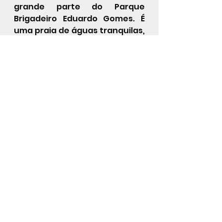
grande parte do 
Parque 
Brigadeiro Eduardo Gomes
. É 
uma praia de águas tranquilas, 
por se situar dentro da 
Baía de 
Guanabara
. Devido a 
poluição
da 
Baía de Guanabara
, as 
águas da praia pouco a pouco 
se tornaram poluídas, até que 
nos últimos 30 anos a praia se 
tornou completamente 
proibida para o banho. Com o 
recente processo de 
despoluição da Baía, as águas 
voltaram a apresentar 
condição de balneabilidade em 
algumas épocas do ano. 
O Aterro do Flamengo, o 
parque é uma enorme área 
gramada e arborizada, ao 