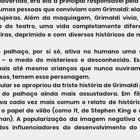
vertido, era ela a principal responsável pela
umas pessoas que conviviam com Grimaldi: el
jeiras. Além da maquiagem, Grimaldi vivia, 
e do teatro, uma vida completamente difere
iras, deprimido e com diversos históricos de m
 palhaço, por si só, ativa no humano uma 
a – o medo do misterioso e desconhecido. Es
uais até mesmo crianças que nunca ouviram h
osos, temem esse personagem.
o palhaço ainda mais assustadora. Em filme
ava cada vez mais comum o relato de históri
o papel de vilão (como It, de Stephen King e
man). A popularização da imagem negativa d
s influenciadores do desenvolvimento do