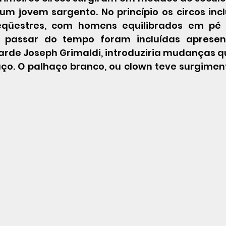
, um jovem sargento. No princípio os circos in
qüestres, com homens equilibrados em pé 
 passar do tempo foram incluídas apresen
 tarde Joseph Grimaldi, introduziria mudanças 
aço. O palhaço branco, ou clown teve surgimen