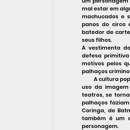
um personagem di
mal estar em alg
machucados e su
panos do circo 
batedor de carte
seus filhos.
A vestimenta do
defesa primitiv
motivos pelos q
palhaços crimin
 	A cultura popular se apropriou da triste história de Grimaldi para tornar o 
uso da imagem d
teatros, se torn
palhaços faziam 
Coringa, de Bat
também é um do
personagem.