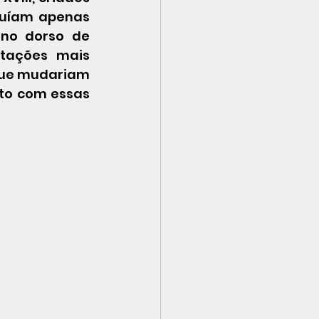
cluíam apenas 
no dorso de 
tações mais 
que mudariam 
to com essas 