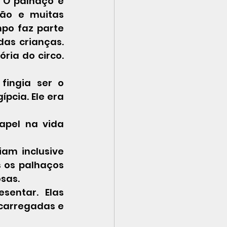
 O palhaço é 
ão e muitas 
po faz parte 
as crianças. 
ia do circo. 
pcia. Ele era 
pel na vida 
am inclusive 
 os palhaços 
sas.
entar. Elas 
carregadas e 