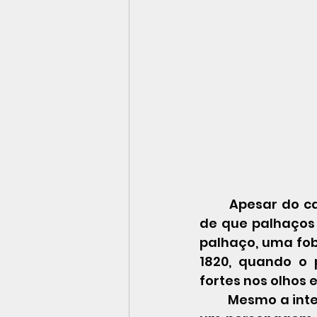
	Apesar do carisma, existe, em nossa cultura e senso comum, uma ideia 
de que palhaços 
palhaço, uma fob
1820, quando o 
fortes nos olhos 
	Mesmo a intenção positiva da maquiagem, para chamar a atenção para 