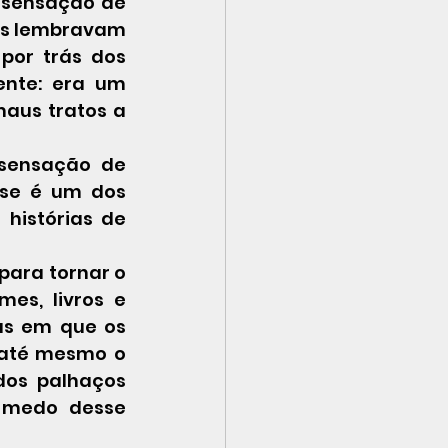
 sensação de 
as lembravam 
por trás dos 
nte: era um 
aus tratos a 
sensação de 
se é um dos 
istórias de 
s, livros e 
as em que os 
 até mesmo o 
os palhaços 
 medo desse 