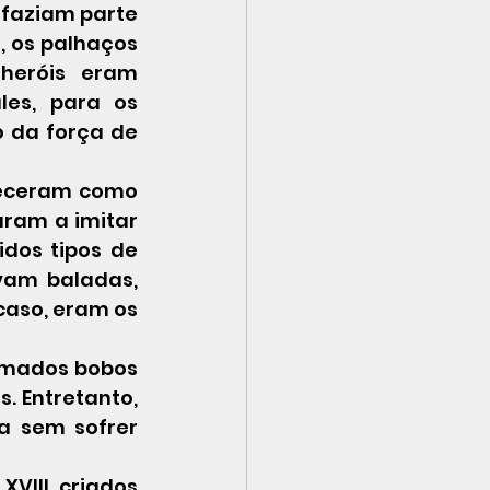
faziam parte 
 os palhaços 
heróis eram 
es, para os 
 da força de 
receram como 
ram a imitar 
dos tipos de 
vam baladas, 
caso, eram os 
amados bobos 
. Entretanto, 
a sem sofrer 
VIII, criados 