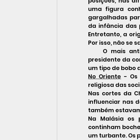
posições, nas di
uma figura conh
gargalhadas par
da infância das 
Entretanto, a ori
Por isso, não se
	O mais antigo palhaço conhecido foi um pigmeu que fingia ser o 
presidente da cor
um tipo de bobo 
No Oriente
 - Os
religiosa das soc
Nas cortes da Ch
influenciar nas 
também estavam p
Na Malásia os p
continham boche
um turbante. Os 