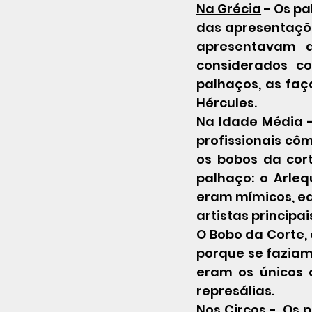
Na Grécia
 - Os p
das apresentaçõe
apresentavam a
considerados co
palhaços, as fa
Hércules.
Na Idade Média
 
profissionais cô
os bobos da cort
palhaço: o Arleq
eram mímicos, equ
artistas principa
O Bobo da Corte,
porque se faziam 
eram os únicos 
represálias.
Nos Circos
 - 
Os p