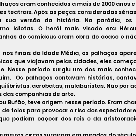
alhaços eram conhecidos a mais de 2000 anos e 
s teatrais. Após as peças consideradas sérias,
 sua versão da história. Na paródia, os 
mo idiotas. O herói mais visado era Hércul
çanhas do semideus eram obra do acaso e não
- nos finais da Idade Média, os palhaços apa
micos que viajavam pelas cidades, eles começa
e. Nesse período surgiu um dos mais conheci
uim.  Os palhaços contavam histórias, canta
ilibristas, acrobatas, malabaristas. Não por a
is das companhias de arte.
 ou Bufão, teve origem nesse período. Eram ch
de tolos para provocar o riso dos espectadores
que podiam caçoar dos reis e da aristocraci
rimeiros circos surgiram em meados do século X