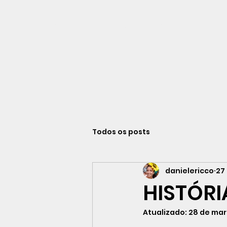
Viajando na história do Rio de Ja
Todos os posts
danielericco
27
HISTÓR
Atualizado:
28 de mar