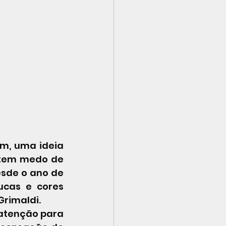
 tem medo de 
sde o ano de 
cas e cores 
Grimaldi.