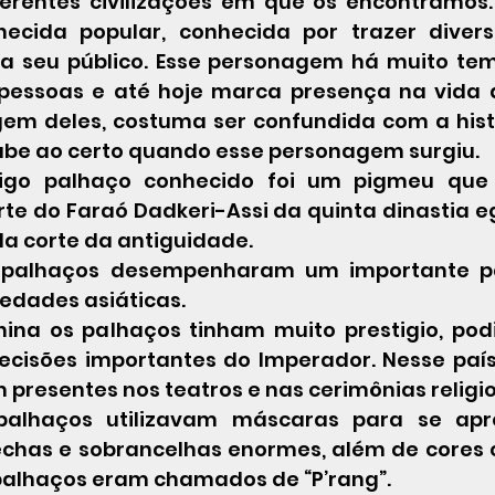
ferentes civilizações em que os encontramos.
ecida popular, conhecida por trazer divers
a seu público. Esse personagem há muito tem
pessoas e até hoje marca presença na vida d
gem deles, costuma ser confundida com a histór
 sabe ao certo quando esse personagem surgiu.
te do Faraó Dadkeri-Assi da quinta dinastia egí
da corte da antiguidade.
 palhaços desempenharam um importante pa
iedades asiáticas.
ina os palhaços tinham muito prestigio, podi
decisões importantes do Imperador. Nesse país
resentes nos teatros e nas cerimônias religio
alhaços utilizavam máscaras para se apres
chas e sobrancelhas enormes, além de cores 
palhaços eram chamados de “P’rang”.