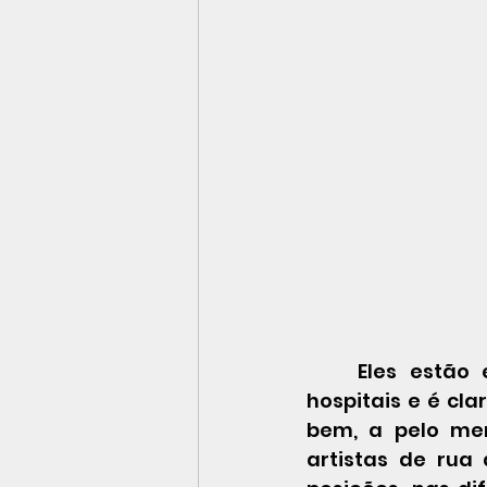
	Eles estão em muitos lugares. Nas ruas, teatros, televisão, cinema, 
hospitais e é cla
bem, a pelo men
artistas de rua 