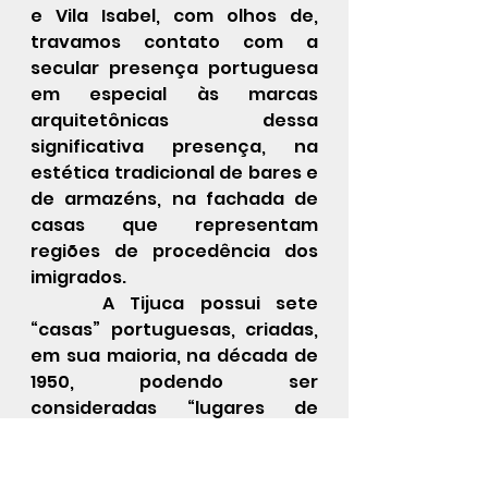
e Vila Isabel, com olhos de, 
travamos contato com a 
secular presença portuguesa 
em especial às marcas 
arquitetônicas dessa 
significativa presença, na 
estética tradicional de bares e 
de armazéns, na fachada de 
casas que representam 
regiões de procedência dos 
imigrados. 
	 A Tijuca possui sete 
“casas” portuguesas, criadas, 
em sua maioria, na década de 
1950, podendo ser 
consideradas “lugares de 
memória.. Duas delas remetem 
a Portugal como um todo: a 
Casa de Portugal e o Orpheão 