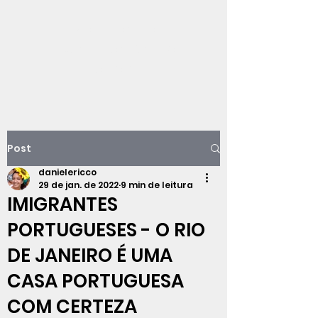
Viajando na
história do Rio de
Janeiro
Post
danielericco
29 de jan. de 2022
9 min de leitura
IMIGRANTES
PORTUGUESES - O RIO
DE JANEIRO É UMA
CASA PORTUGUESA
COM CERTEZA