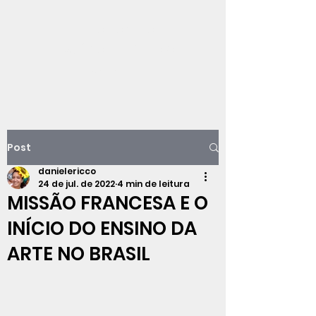
Viajando na
história do Rio de
Janeiro
Post
danielericco
24 de jul. de 2022
4 min de leitura
MISSÃO FRANCESA E O
INÍCIO DO ENSINO DA
ARTE NO BRASIL