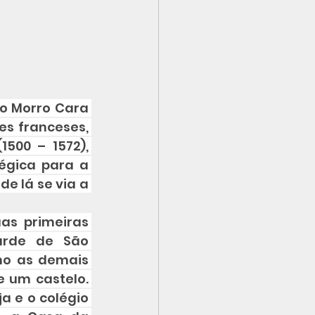
o Morro Cara 
s franceses, 
500 – 1572), 
égica para a 
e lá se via a 
s primeiras 
arde de São 
mo as demais 
 um castelo. 
a e o colégio 