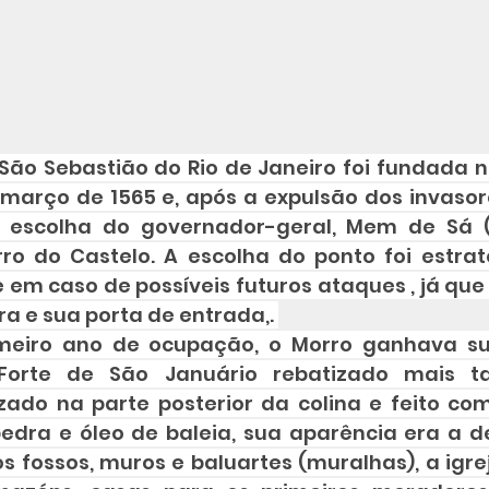
São Sebastião do Rio de Janeiro foi fundada n
março de 1565 e, após a expulsão dos invasore
r escolha do governador-geral, Mem de Sá (1
ro do Castelo. A escolha do ponto foi estrat
em caso de possíveis futuros ataques , já que d
a e sua porta de entrada,. 
meiro ano de ocupação, o Morro ganhava sua
 Forte de São Januário rebatizado mais t
izado na parte posterior da colina e feito co
pedra e óleo de baleia, sua aparência era a de
 fossos, muros e baluartes (muralhas), a igrej