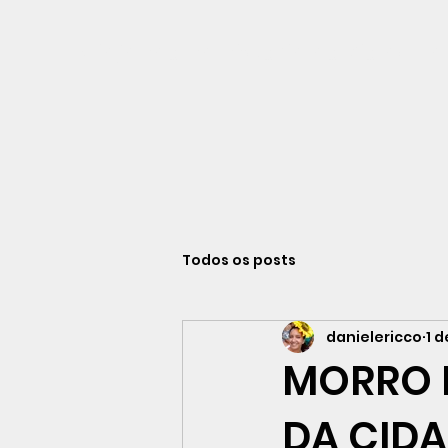
Viajando na história do Rio de Ja
Todos os posts
danielericco
1 d
MORRO 
DA CIDA