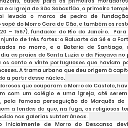
rmazéns, casas para os primeiros moradores
e a Igreja de São Sebastião, o primeiro templo
foi levada o marco de pedra de fundação
 sopé do Morro Cara de Cão, e também os resto
20 – 1567), fundador do Rio de Janeiro.  Para 
junto de três fortes: o Baluarte da Sé e a For
lizados no morro, e a Bateria de Santiago, 
dia as praias de Santa Luzia e da Piaçava no p
ou os cento e vinte portugueses que haviam pa
nceses. A trama urbana que deu origem à capita
o a partir desse núcleo.
derosos que ocuparam o Morro do Castelo, havia 
am com um colégio e uma igreja, até serem 
, pela famosa perseguição do Marquês de P
gem a lendas de que, na fuga, os religiosos te
dido nas galerias subterrâneas. 
 inicialmente de Morro do Descanso devi