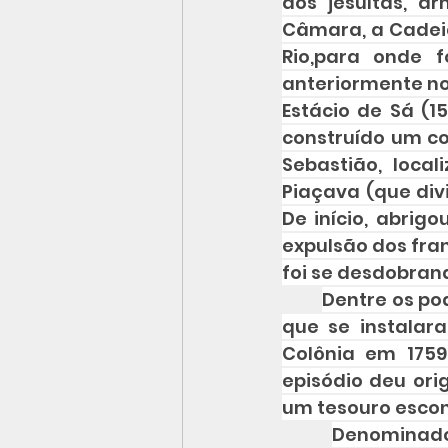
dos jesuítas, a
Câmara, a Cadeia 
Rio,para onde 
anteriormente no
Estácio de Sá (15
construído um con
Sebastião, loca
Piaçava (que divi
De início, abrig
expulsão dos fra
foi se desdobrand
Dentre os po
que se instalar
Colônia em 1759
episódio deu ori
um tesouro escon
Denominado