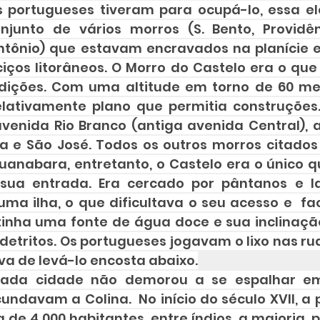
 portugueses tiveram para ocupá-lo, essa el
junto de vários morros (S. Bento, Providênc
ntônio) que estavam encravados na planície 
iços litorâneos. O Morro do Castelo era o que
dições. Com uma altitude em torno de 60 met
lativamente plano que permitia construções. 
venida Rio Branco (antiga avenida Central), a
ia e São José. Todos os outros morros citados 
uanabara, entretanto, o Castelo era o único q
sua entrada. Era cercado por pântanos e la
ma ilha, o que dificultava o seu acesso e  fac
tinha uma fonte de água doce e sua inclinação
etritos. Os portugueses jogavam o lixo nas rua
va de levá-lo encosta abaixo.
iada cidade não demorou a se espalhar em
cundavam a Colina.  No início do século XVII, a
a de 4 000 habitantes, entre índios, a maioria, 