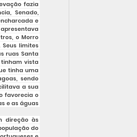
evação fazia 
ia, Senado, 
encharcada e 
 apresentava 
ros, o Morro 
Seus limites 
s ruas Santa 
tinham vista 
ue tinha uma 
goas, sendo 
ilitava a sua 
 favorecia o 
s e as águas 
 direção às 
 população do 
portugueses e 