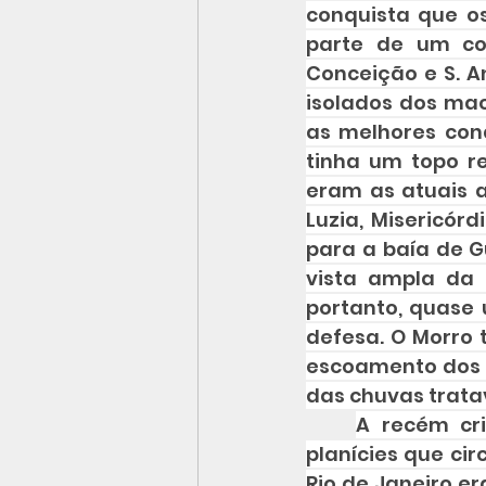
conquista que os
parte de um con
Conceição e S. A
isolados dos mac
as melhores con
tinha um topo re
eram as atuais a
Luzia, Misericórd
para a baía de G
vista ampla da 
portanto, quase u
defesa. O Morro 
escoamento dos d
das chuvas trata
A recém cr
planícies que cir
Rio de Janeiro er