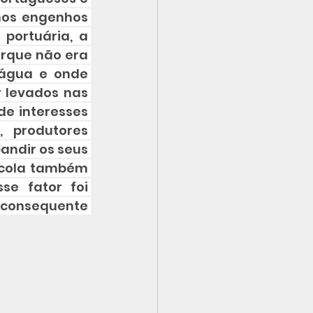
nos engenhos 
ortuária, a 
rque não era 
água e onde 
 levados nas 
e interesses 
 produtores 
ndir os seus 
ícola também 
se fator foi 
onsequente 