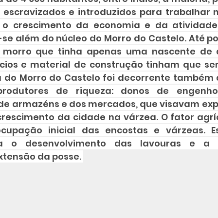
 escravizados e introduzidos para trabalhar 
o crescimento da economia e da atividade p
se além do núcleo do Morro do Castelo. Até po
 morro que tinha apenas uma nascente de 
cios e material de construção tinham que ser
a do Morro do Castelo foi decorrente também d
produtores de riqueza: donos de engenho,
 de armazéns e dos mercados, que visavam expa
rescimento da cidade na várzea. O fator agr
ocupação inicial das encostas e várzeas. Es
a o desenvolvimento das lavouras e a c
xtensão da posse. 