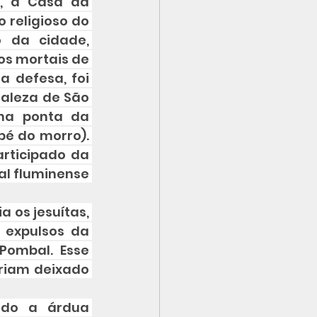
, a Casa da 
 religioso do 
 da cidade, 
s mortais de 
a defesa, foi 
taleza de São 
na ponta da 
é do morro). 
rticipado da 
l fluminense 
os jesuítas, 
expulsos da 
ombal. Esse 
riam deixado 
do a árdua 