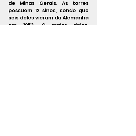
de Minas Gerais. As torres 
possuem 12 sinos, sendo que 
seis deles vieram da Alemanha 
em 1953. O maior deles, 
chamado de “Cristo Rei” pesa 
5.750 kg.
             Aos domingos a missa 
solene se dá ao som de cantos 
gregorianos acompanhados 
do antigo orgão. Para os 
religiosos, a arte gregoriana é 
muito mais do que música. - 
possui as qualidades de algo 
consagrado e reservado a 
Deus,  que conduzirá até Ele e 
produzirá nas almas o desejo 
de se converterem, e de 
conhecerem e amarem mais a 
Deus.  