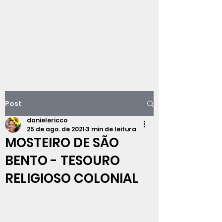
Viajando na
história do Rio de
Janeiro
Post
danielericco
25 de ago. de 2021
3 min de leitura
MOSTEIRO DE SÃO
BENTO - TESOURO
RELIGIOSO COLONIAL