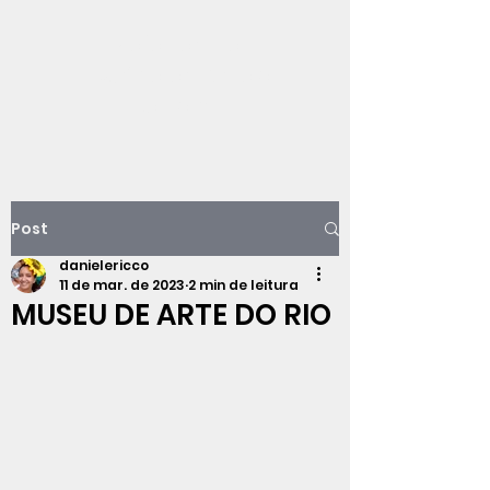
Viajando na
história do Rio de
Janeiro
Post
danielericco
11 de mar. de 2023
2 min de leitura
MUSEU DE ARTE DO RIO