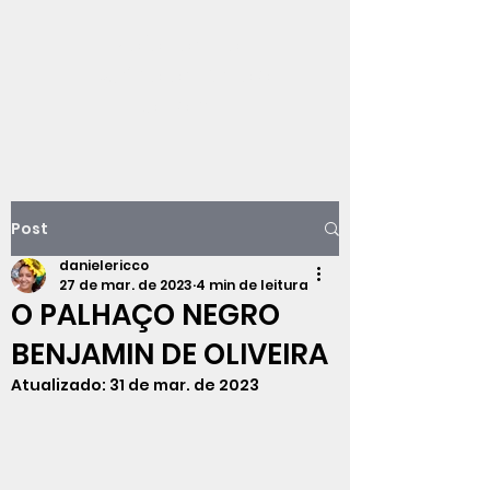
Viajando na
história do Rio de
Janeiro
Post
danielericco
27 de mar. de 2023
4 min de leitura
O PALHAÇO NEGRO
BENJAMIN DE OLIVEIRA
Atualizado:
31 de mar. de 2023