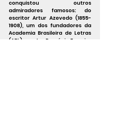
conquistou outros 
admiradores famosos: do 
escritor Artur Azevedo (1855-
1908), um dos fundadores da 
Academia Brasileira de Letras 
(ABL); ao ator Procópio Ferreira 
(1898-1979), um dos grandes 
nomes do teatro brasileiro, que 
o apelidou de “Mestre de 
Gerações”.  Por volta de 1896, 
quando estava em Ribeirão 
Preto (SP), conheceu e se 
apaixonou por Victória Maia, a 
filha de um lavadeira. Os dois 
se casaram em 1914.
	Benjamim de Oliveira 
morreu em 3 de maio de 1954, 
aos 84 anos.  Não estava na 
miséria ou em situação 