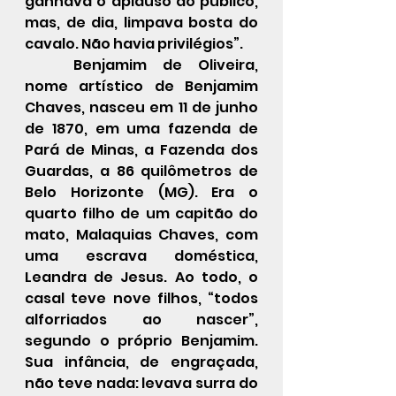
ganhava o aplauso do público, 
mas, de dia, limpava bosta do 
cavalo. Não havia privilégios”.
	Benjamim de Oliveira, 
nome artístico de Benjamim 
Chaves, nasceu em 11 de junho 
de 1870, em uma fazenda de 
Pará de Minas, a Fazenda dos 
Guardas, a 86 quilômetros de 
Belo Horizonte (MG). Era o 
quarto filho de um capitão do 
mato, Malaquias Chaves, com 
uma escrava doméstica, 
Leandra de Jesus. Ao todo, o 
casal teve nove filhos, “todos 
alforriados ao nascer”, 
segundo o próprio Benjamim. 
Sua infância, de engraçada, 
não teve nada: levava surra do 