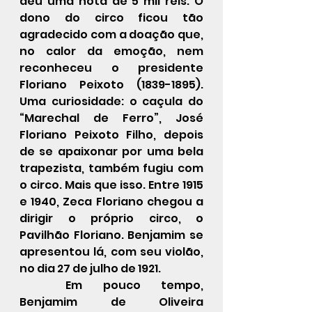
deu uma nota de 5 mil réis. O 
dono do circo ficou tão 
agradecido com a doação que, 
no calor da emoção, nem 
reconheceu o presidente 
Floriano Peixoto (1839-1895). 
Uma curiosidade: o caçula do 
“Marechal de Ferro”, José 
Floriano Peixoto Filho, depois 
de se apaixonar por uma bela 
trapezista, também fugiu com 
o circo. Mais que isso. Entre 1915 
e 1940, Zeca Floriano chegou a 
dirigir o próprio circo, o 
Pavilhão Floriano. Benjamim se 
apresentou lá, com seu violão, 
no dia 27 de julho de 1921.
	Em pouco tempo, 
Benjamim de Oliveira 