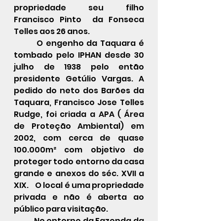
propriedade seu filho 
Francisco Pinto  da Fonseca 
Telles aos 26 anos.
 	O engenho da Taquara é 
tombado pelo IPHAN desde 30 
julho de 1938 pelo então 
presidente Getúlio Vargas. A 
pedido do neto dos Barões da 
Taquara, Francisco Jose Telles 
Rudge, foi criada a APA ( Área 
de Proteção Ambiental) em 
2002, com cerca de quase 
100.000m² com objetivo de 
proteger todo entorno da casa 
grande e anexos do séc. XVII a 
XIX.    O local é uma propriedade 
privada e não é aberta ao 
público para visitação.
	No entorno da Fazenda da 