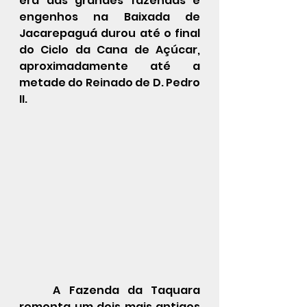
era das grandes fazendas e 
engenhos na Baixada de 
Jacarepaguá durou até o final 
do Ciclo da Cana de Açúcar, 
aproximadamente até a 
metade do Reinado de D. Pedro 
II.
	A Fazenda da Taquara 
remonta um dois mais antigos 