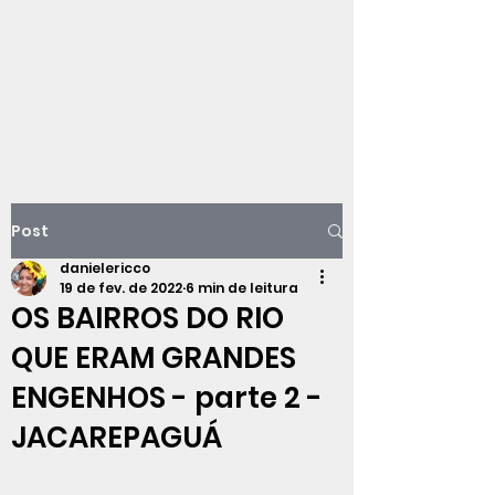
Viajando na
história do Rio de
Janeiro
Post
danielericco
19 de fev. de 2022
6 min de leitura
OS BAIRROS DO RIO
QUE ERAM GRANDES
ENGENHOS - parte 2 -
JACAREPAGUÁ