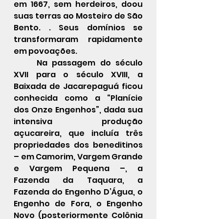
em 1667, sem herdeiros, doou 
suas terras ao 
Mosteiro de São 
Bento
. . Seu
s domínios se 
transformaram rapidamente 
em povoações.
	Na passagem do século 
XVII para o século XVIII, a 
Baixada de Jacarepaguá ficou 
conhecida como a “Planície 
dos Onze Engenhos”, dada sua 
intensiva produção 
açucareira, que incluía três 
propriedades dos beneditinos 
– em Camorim, Vargem Grande 
e Vargem Pequena –, a 
Fazenda da Taquara, a 
Fazenda do Engenho D’Água, o 
Engenho de Fora, o Engenho 
Novo (posteriormente Colônia 