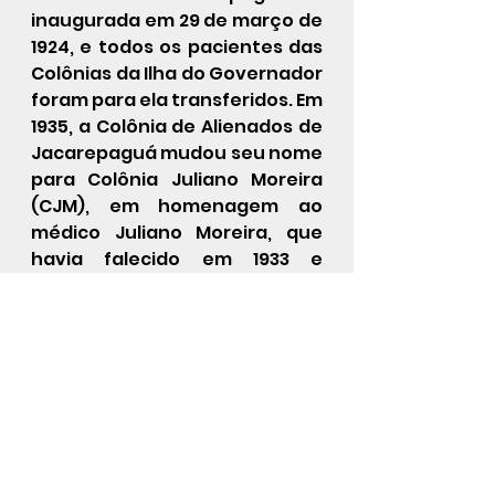
inaugurada em 29 de março de 
1924, e todos os pacientes das 
Colônias da Ilha do Governador 
foram para ela transferidos. Em 
1935, a Colônia de Alienados de 
Jacarepaguá mudou seu nome 
para Colônia Juliano Moreira 
(CJM), em homenagem ao 
médico Juliano Moreira, que 
havia falecido em 1933 e 
abrigava aqueles classificados 
como anormais ou 
indesejáveis, tais quais 
doentes psiquiátricos
, 
alcoólatras
 e desviantes das 
mais diversas espécies. Por 
muito tempo a CJM foi 
referência nacional em 