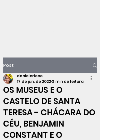
Viajando na
história do Rio de
Janeiro
Post
danielericco
17 de jun. de 2022
3 min de leitura
OS MUSEUS E O
CASTELO DE SANTA
TERESA - CHÁCARA DO
CÉU, BENJAMIN
CONSTANT E O