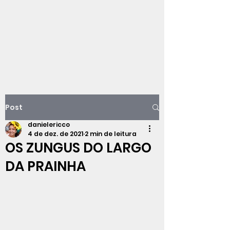
Viajando na
história do Rio de
Janeiro
Post
danielericco
4 de dez. de 2021
2 min de leitura
OS ZUNGUS DO LARGO
DA PRAINHA