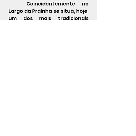
Coincidentemente no 
Largo da Prainha se situa, hoje, 
um dos mais tradicionais 
restaurantes cujo prato 
principal é o angu – o Angu do 
Gomes – mas a história do 
restaurante não tem nada a 
ver com o passado dos zungus