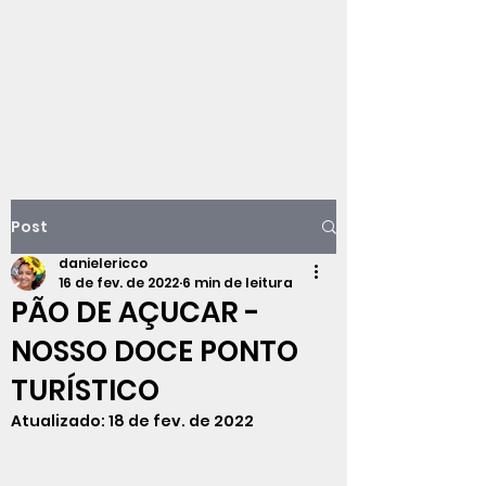
Viajando na
história do Rio de
Janeiro
Post
danielericco
16 de fev. de 2022
6 min de leitura
PÃO DE AÇUCAR -
NOSSO DOCE PONTO
TURÍSTICO
Atualizado:
18 de fev. de 2022