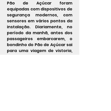
Pão de Açúcar foram 
equipadas com dispositivos de 
segurança modernos, com 
sensores em vários pontos da 
instalação. Diariamente, no 
período da manhã, antes dos 
passageiros embarcarem, o 
bondinho do Pão de Açúcar sai 
para uma viagem de vistoria, 
para certificar se está tudo 
bem. O percurso é programado 
e controlado por 
equipamentos eletrônicos, 
que fazem a aceleração e a 
desaceleração do bondinho do 
Pão de Açúcar. Um 
computador dá a indicação 
exata dos bondinhos em caso 
de baixa visibilidade e revela se 