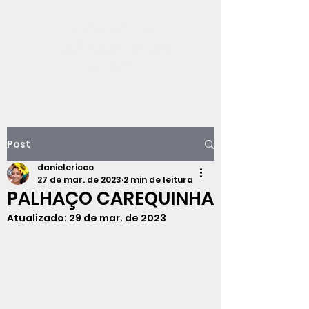
Viajando na
história do Rio de
Janeiro
Post
danielericco
27 de mar. de 2023
2 min de leitura
PALHAÇO CAREQUINHA
Atualizado:
29 de mar. de 2023