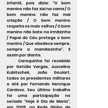
infantil, pois dizia: "O bom 
menino não faz xixi na cama / O 
bom menino não faz mal 
criação / O bom menino 
respeita os mais velhos / O bom 
menino não bate na irmãzinha 
/ Papai do Céu protege o bom 
menino / Que obedece sempre, 
sempre a mamãezinha". E 
assim por diante. 
Carequinha foi recebido 
por Getúlio Vargas, Juscelino 
Kubitschek, João Goulart, 
todos os presidentes militares 
e até por Fernando Henrique 
Cardoso. Seu último trabalho 
foi uma participação no 
seriado "Hoje é Dia de Maria", 
em 2005, na Rede Globo de 