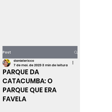
Viajando na
história do Rio de
Janeiro
Post
danielericco
7 de mai. de 2023
3 min de leitura
PARQUE DA
CATACUMBA: O
PARQUE QUE ERA
FAVELA