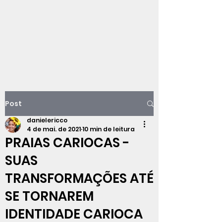
Viajando na
história do Rio de
Janeiro
Post
danielericco
4 de mai. de 2021
10 min de leitura
PRAIAS CARIOCAS -
SUAS
TRANSFORMAÇÕES ATÉ
SE TORNAREM
IDENTIDADE CARIOCA