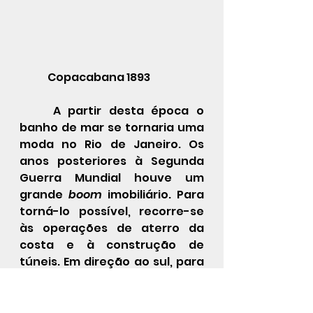
	Copacabana 1893
	A partir desta época o 
banho de mar se tornaria uma 
moda no Rio de Janeiro. Os 
anos posteriores à Segunda 
Guerra Mundial houve um 
grande 
boom 
imobiliário. Para 
torná-lo possível, recorre-se 
às operações de aterro da 
costa e à construção de 
túneis. Em direção ao sul, para 
além da Urca, amplia-se o 
Túnel Novo e na década de 1970 
iniciam-se importantes obras 