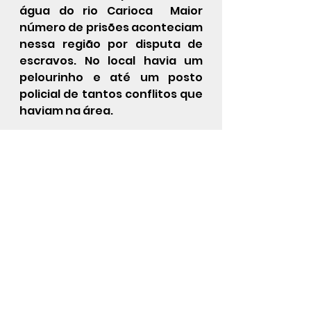
água do rio Carioca  Maior 
número de prisões aconteciam 
nessa região por disputa de 
escravos. No local havia um 
pelourinho e até um posto 
policial de tantos conflitos que 
haviam na área.
AV PASSOS E IGREJAS DE NOSSA 
SENHORA DA LAMPADOSA E DE 
SANTO ELESBÃO E SANTA 
EFIGÊNIA