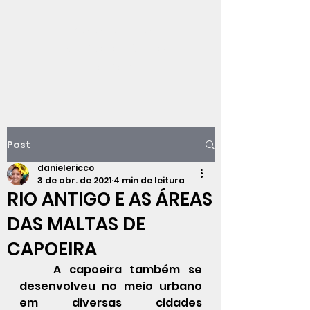
Viajando na
história do Rio de
Janeiro
Post
danielericco
3 de abr. de 2021
4 min de leitura
RIO ANTIGO E AS ÁREAS
DAS MALTAS DE
CAPOEIRA
	A capoeira também se 
desenvolveu no meio urbano 
em diversas cidades 