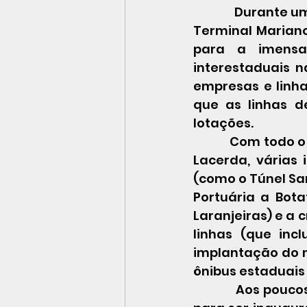
            Durante um bom tempo, a rodoviária municipal do Rio de Janeiro era o 
Terminal Mariano
para a imensa 
interestaduais 
empresas e linha
que as linhas de
lotações. 
            Com todo o planejamento de reformas no transporte coletivo de Carlos 
Lacerda, várias
(como o Túnel San
Portuária a Bota
Laranjeiras) e a 
linhas (que inc
implantação do m
ônibus estaduais 
            Aos poucos, mudanças ocorreram. O metrô levou mais de quinze anos 