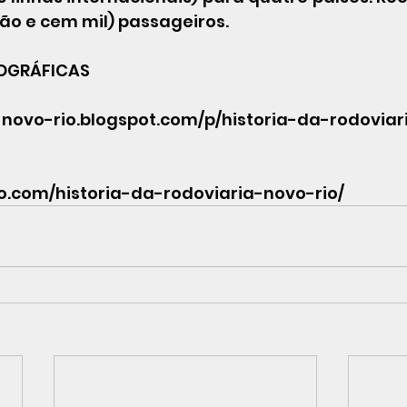
hão e cem mil) passageiros.
IOGRÁFICAS 
a-novo-rio.blogspot.com/p/historia-da-rodovia
io.com/historia-da-rodoviaria-novo-rio/