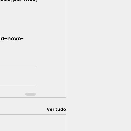
ria-novo-
Ver tudo