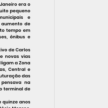
uito pequeno 
unicipais e 
o aumento de 
ito tempo em 
es, ônibus e 
e novas vias 
 ligam a Zona 
s, Central e 
uturação das 
 pensava na 
 terminal de 