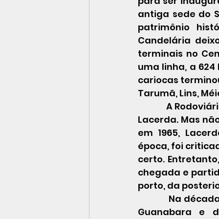
para ser inaugura
antiga sede do 
patrimônio hist
Candelária deixo
terminais no Cen
uma linha, a 624
cariocas termino
Tarumã, Lins, Méi
            A Rodoviária Novo Rio é um dos frutos desse debate durante o governo 
Lacerda. Mas não
em 1965, Lacerda
época, foi criti
certo. Entretant
chegada e partid
porto, da posterio
            Na década seguinte, nos anos 1970, aconteceu a fusão dos Estados da 
Guanabara e do