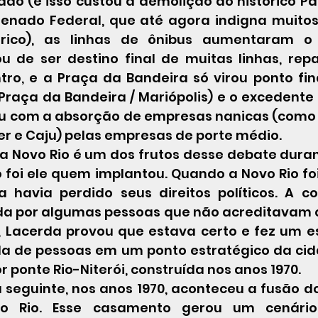
do (e isso custou a demolição do histórico Pal
Senado Federal, que até agora indigna muito
órico), as linhas de ônibus aumentaram o 
u de ser destino final de muitas linhas, rep
tro, e a Praça da Bandeira só virou ponto fin
 Praça da Bandeira / Mariópolis) e o excedente
u com a absorção de empresas nanicas (como F
er e Caju) pelas empresas de porte médio.
 foi ele quem implantou. Quando a Novo Rio foi
 havia perdido seus direitos políticos. A co
cada por algumas pessoas que não acreditavam q
o, Lacerda provou que estava certo e fez um e
a de pessoas em um ponto estratégico da cida
r ponte Rio-Niterói, construída nos anos 1970.
 Rio. Esse casamento gerou um cenário 