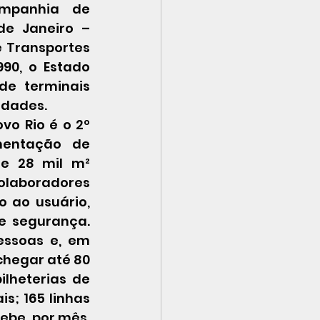
mpanhia de 
e Janeiro – 
 Transportes 
90, o Estado 
e terminais 
vidades.
entação de 
e 28 mil m² 
laboradores 
 ao usuário, 
 segurança.  
essoas e, em 
hegar até 80 
lheterias de 
s; 165 linhas 
ebe, por mês, 