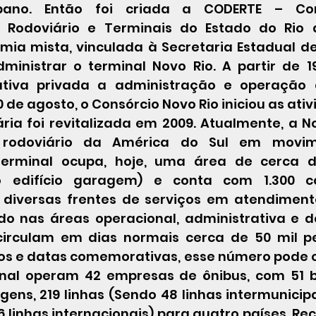
rbano. Então foi criada a CODERTE – Co
 Rodoviário e Terminais do Estado do Rio d
mia mista, vinculada à Secretaria Estadual de
inistrar o terminal Novo Rio. A partir de 19
ativa privada a administração e operação d
0 de agosto, o Consórcio Novo Rio iniciou as ati
 rodoviário da América do Sul em movim
terminal ocupa, hoje, uma área de cerca d
o edifício garagem) e conta com 1.300 co
diversas frentes de serviços em atendimento
o nas áreas operacional, administrativa e de
 circulam em dias normais cerca de 50 mil p
os e datas comemorativas, esse número pode c
inal operam 42 empresas de ônibus, com 51 bi
ns, 219 linhas (Sendo 48 linhas intermunicipai
6 linhas internacionais) para quatro países. Rec