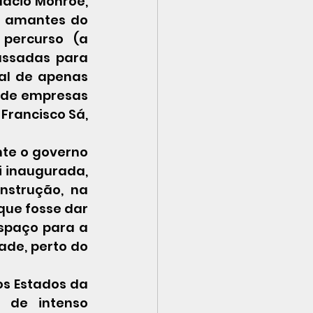
ácio Monroe, 
s amantes do 
percurso (a 
assadas para 
al de apenas 
 de empresas 
rancisco Sá, 
 inaugurada, 
nstrução, na 
ue fosse dar 
spaço para a 
de, perto do 
de intenso 