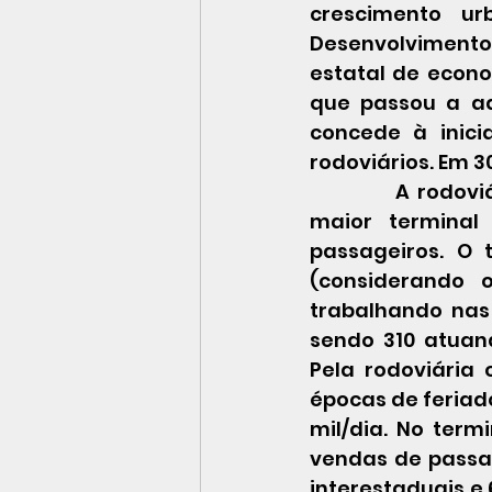
crescimento u
Desenvolvimento
estatal de econo
que passou a adm
concede à inici
rodoviários. Em 3
            A rodoviária foi revitalizada em 2009. Atualmente, a Novo Rio é o 2º 
maior terminal
passageiros. O 
(considerando 
trabalhando nas 
sendo 310 atuand
Pela rodoviária
épocas de feriad
mil/dia. No term
vendas de passage
interestaduais e 