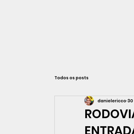
Viajando na história do Rio de Ja
Todos os posts
danielericco
30
RODOVIÁ
ENTRADA