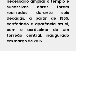
necessário ampliar o templo e 
sucessivas obras foram 
realizadas durante seis 
décadas, a partir de 1955, 
conferindo a aparência atual, 
com o acréscimo de um 
torreão central, inaugurado 
em março de 2015.
FONTES
http://www.riocidademaravilh
osa.com.br/oquefazer/templo
s/saogoncalosaojorge/
https://diariodorio.com/william
-bittar-sobre-a-devocao-a-
sao-jorge-e-seus-templos-
no-rio/