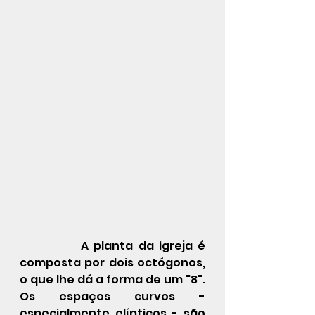
            A planta da igreja é 
composta por dois octógonos, 
o que lhe dá a forma de um "8". 
Os espaços curvos - 
especialmente elípticos - são 