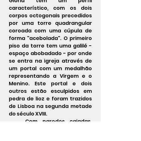
Glória tem um perfil 
característico, com os dois 
corpos octogonais precedidos 
por uma torre quadrangular 
coroada com uma cúpula de 
forma "acebolada". O primeiro 
piso da torre tem uma 
galilé
 - 
espaço abobadado - por onde 
se entra na igreja através de 
um portal com um medalhão 
representando a Virgem e o 
Menino. Este portal e dois 
outros estão esculpidos em 
pedra de lioz e foram trazidos 
de 
Lisboa
 na segunda metade 
do 
século XVIII
. 
Com paredes 
caiadas
, 
emolduradas por pedras de 
granito
, é uma das primeiras 