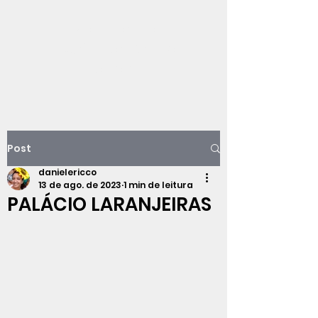
Viajando na
história do Rio de
Janeiro
Post
danielericco
13 de ago. de 2023
1 min de leitura
PALÁCIO LARANJEIRAS